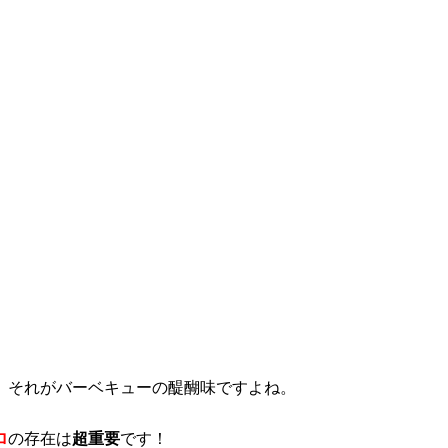
、それがバーベキューの醍醐味ですよね。
ロ
の存在は
超重要
です！