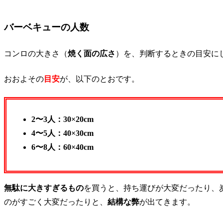
バーベキューの人数
コンロの大きさ（
焼く面の広さ
）を、判断するときの目安に
おおよその
目安
が、以下のとおです。
2〜3人：30×20cm
4〜5人：40×30cm
6〜8人：60×40cm
無駄に大きすぎるもの
を買うと、持ち運びが大変だったり、
のがすごく大変だったりと、
結構な弊
が出てきます。