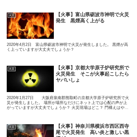
【火事】富山県砺波市神明で火災
火災
発生 黒煙高く上がる
2020年4月2日 富山県砺波市神明で火災が発生しました。 黒煙が高
く上っていますが大丈夫でしょうか？
【火事】京都大学原子炉研究所で
火災
火災発生 そこが火事起こしたら
ヤバいしょ
2020年1月27日 大阪府泉南郡熊取町の京都大学原子炉研究所で火
災が発生しました。 場所が場所なだけにネット上では心配の声が上
がっていますが大丈夫でしょうか？ 火災現場はどこ？ 門構えはやは
り、...
【火事】神奈川県横浜市西区西寺
火災
尾で火災発生 高い炎と激しい黒