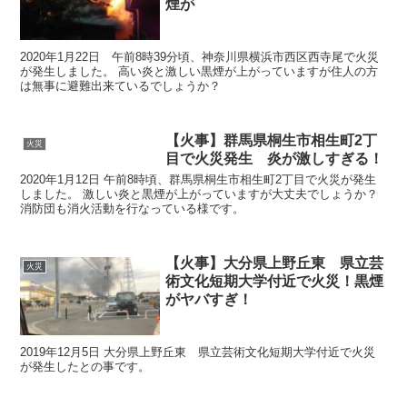
煙が
2020年1月22日 午前8時39分頃、神奈川県横浜市西区西寺尾で火災
が発生しました。 高い炎と激しい黒煙が上がっていますが住人の方
は無事に避難出来ているでしょうか？
【火事】群馬県桐生市相生町2丁
火災
目で火災発生 炎が激しすぎる！
2020年1月12日 午前8時頃、群馬県桐生市相生町2丁目で火災が発生
しました。 激しい炎と黒煙が上がっていますが大丈夫でしょうか？
消防団も消火活動を行なっている様です。
【火事】大分県上野丘東 県立芸
火災
術文化短期大学付近で火災！黒煙
がヤバすぎ！
2019年12月5日 大分県上野丘東 県立芸術文化短期大学付近で火災
が発生したとの事です。