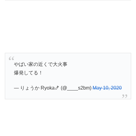
やばい家の近くで大火事
爆発してる！
— りょうか Ryoka🍤 (@____s2bm)
May 10, 2020