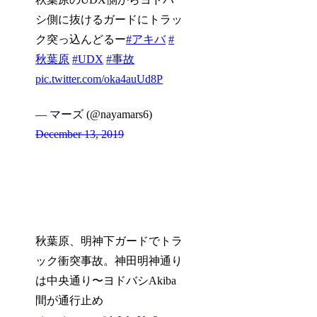
シ側に抜けるガードにトラッ
ク突っ込んどるー
#アキバ
#
秋葉原
#UDX
#事故
pic.twitter.com/oka4auUd8P
— マーズ (@nayamars6)
December 13, 2019
秋葉原、明神下ガードでトラ
ック衝突事故。神田明神通り
は中央通り〜ヨドバシAkiba
間が通行止め