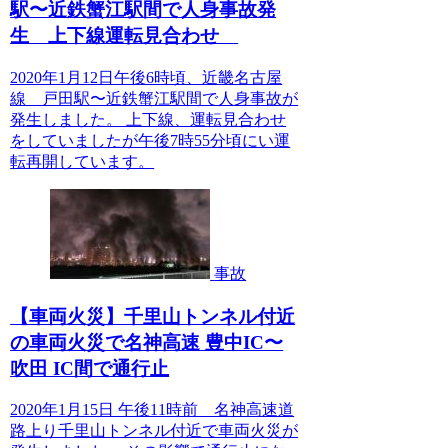
駅〜近鉄蟹江駅間で人身事故発
生 上下線運転見合わせ
2020年1月12日午後6時頃、近畿名古屋
線 戸田駅〜近鉄蟹江駅間で人身事故が
発生しました。 上下線、運転見合わせ
をしていましたが午後7時55分頃にい運
転再開しています。
事故
【車両火災】千里山トンネル付近
の車両火災で名神高速 豊中IC〜
吹田 IC間で通行止
2020年1月15日 午後11時前 名神高速道
路上り千里山トンネル付近で車両火災が