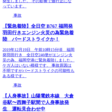
発生しました。 その影響で通行止にな
っています。
事故
【緊急着陸】全日空 B767 福岡発
羽田行きエンジン火災の為緊急着
陸 バードストライクか！
2019年12月19日 午前10時15分頃 福岡
発羽田行き 全日空246便がエンジン火
災の為、福岡空港に緊急着陸しました。
ケガ人はいない模様です。 事故原因は
不明ですがバードストライクの可能性も
ある様です。
事故
【人身事故】山陽電鉄本線 大倉
谷駅〜西舞子駅間で人身事故発
生 運転見合わせ中