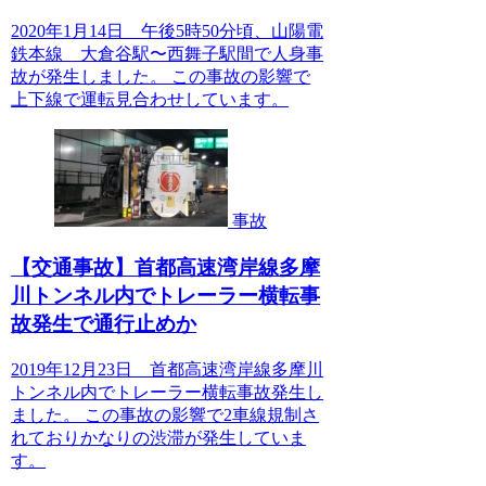
2020年1月14日 午後5時50分頃、山陽電
鉄本線 大倉谷駅〜西舞子駅間で人身事
故が発生しました。 この事故の影響で
上下線で運転見合わせしています。
事故
【交通事故】首都高速湾岸線多摩
川トンネル内でトレーラー横転事
故発生で通行止めか
2019年12月23日 首都高速湾岸線多摩川
トンネル内でトレーラー横転事故発生し
ました。 この事故の影響で2車線規制さ
れておりかなりの渋滞が発生していま
す。