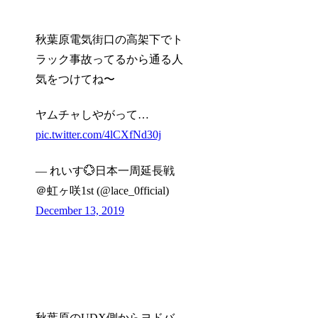
秋葉原電気街口の高架下でト
ラック事故ってるから通る人
気をつけてね〜
ヤムチャしやがって…
pic.twitter.com/4lCXfNd30j
— れいす💮日本一周延長戦
＠虹ヶ咲1st (@lace_0fficial)
December 13, 2019
秋葉原のUDX側からヨドバ