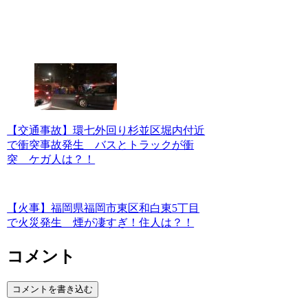
【交通事故】環七外回り杉並区堀内付近
で衝突事故発生 バスとトラックが衝
突 ケガ人は？！
【火事】福岡県福岡市東区和白東5丁目
で火災発生 煙が凄すぎ！住人は？！
コメント
コメントを書き込む