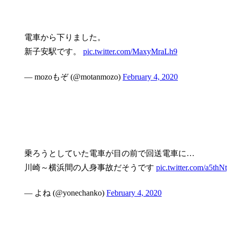
電車から下りました。
新子安駅です。
pic.twitter.com/MaxyMraLh9
— mozoもぞ (@motanmozo)
February 4, 2020
乗ろうとしていた電車が目の前で回送電車に…
川崎～横浜間の人身事故だそうです
pic.twitter.com/a5t
— よね (@yonechanko)
February 4, 2020