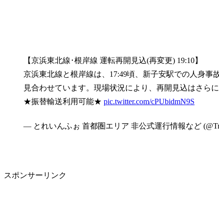
【京浜東北線･根岸線 運転再開見込(再変更) 19:10】
京浜東北線と根岸線は、17:49頃、新子安駅での人身
見合わせています。現場状況により、再開見込はさらに
★振替輸送利用可能★
pic.twitter.com/cPUbidmN9S
— とれいんふぉ 首都圏エリア 非公式運行情報など (@Trai
スポンサーリンク