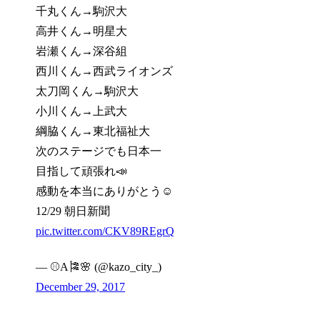
千丸くん→駒沢大
高井くん→明星大
岩瀬くん→深谷組
西川くん→西武ライオンズ
太刀岡くん→駒沢大
小川くん→上武大
綱脇くん→東北福祉大
次のステージでも日本一
目指して頑張れ📣
感動を本当にありがとう☺️
12/29 朝日新聞
pic.twitter.com/CKV89REgrQ
— ⚾A🎏🌸 (@kazo_city_)
December 29, 2017