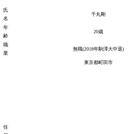
氏
千丸剛
名
年
20歳
齢
職
無職(2018年駒澤大中退)
業
東京都町田市
住