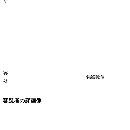
所
容
強盗致傷
疑
容疑者の顔画像