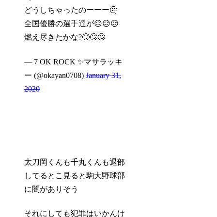
どうしちゃったのーーー🤔
全国優勝の選手達が😥😥😥
燃え尽きたかな?🙄🙄🙄
— 7 OK ROCK ✨マサラッキ
ー (@okayan0708)
January 31,
2020
太刀岡くんも千丸くんも退部
してるとこ見ると駒大野球部
に闇がありそう
それにしても犯罪はいかんけ