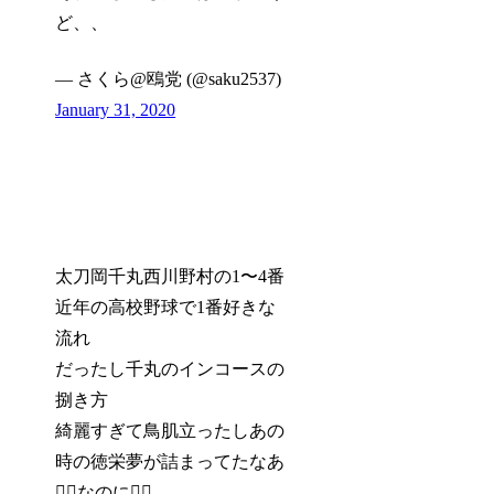
ど、、
— さくら@鴎党 (@saku2537)
January 31, 2020
太刀岡千丸西川野村の1〜4番
近年の高校野球で1番好きな
流れ
だったし千丸のインコースの
捌き方
綺麗すぎて鳥肌立ったしあの
時の徳栄夢が詰まってたなあ
🤦‍♂️なのに🤦‍♂️