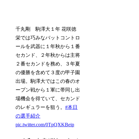
千丸剛 駒澤大１年 花咲徳
栄では巧みなバットコントロ
ールを武器に１年秋から１番
セカンド、２年秋からは主将
２番セカンドを務め、３年夏
の優勝を含めて３度の甲子園
出場。駒澤大ではこの春のオ
ープン戦から１軍に帯同し出
場機会を得ていて、セカンド
のレギュラーを狙う。
#本日
の選手紹介
pic.twitter.com/0TpQXKBeip