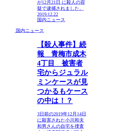
が12月21日 に殺人の容
疑で逮捕されました。
2019.12.22
国内ニュース
国内ニュース
【殺人事件】続
報 青梅市成木
4丁目 被害者
宅からジュラル
ミンケースが見
つかるもケース
の中は！？
3日前の2019年12月14日
に殺害された小川和夫
和男さんの自宅を捜査