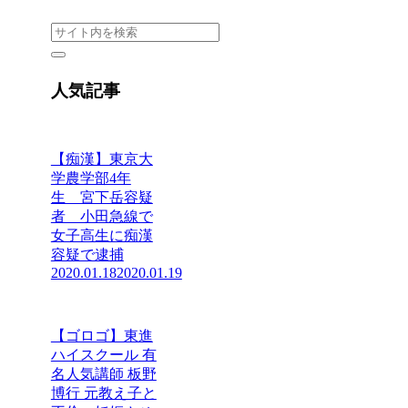
人気記事
【痴漢】東京大
学農学部4年
生 宮下岳容疑
者 小田急線で
女子高生に痴漢
容疑で逮捕
2020.01.18
2020.01.19
【ゴロゴ】東進
ハイスクール 有
名人気講師 板野
博行 元教え子と