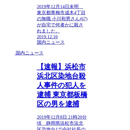
2019年12月14日未明
東京都青梅市成木4丁目
の無職 小川和男さん(67)
が自宅で何者かに殺さ
れました。
2019.12.16
国内ニュース
国内ニュース
【速報】浜松市
浜北区染地台殺
人事件の犯人を
逮捕 東京都板橋
区の男を逮捕
2019年12月8日 21時20分
頃 静岡県浜松市浜北
区染地台1で会社社長の