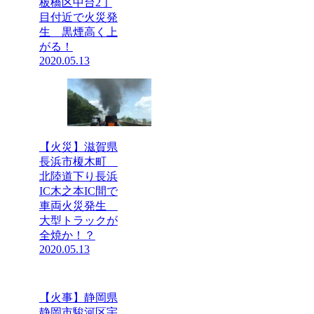
板橋区中台2丁
目付近で火災発
生 黒煙高く上
がる！
2020.05.13
【火災】滋賀県
長浜市榎木町
北陸道下り長浜
IC木之本IC間で
車両火災発生
大型トラックが
全焼か！？
2020.05.13
【火事】静岡県
静岡市駿河区宇