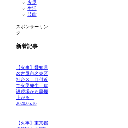
火災
生活
芸能
スポンサーリン
ク
新着記事
【火事】愛知県
名古屋市名東区
社台３丁目付近
で火災発生 建
設現場から黒煙
上がる！
2020.05.16
【火事】東京都