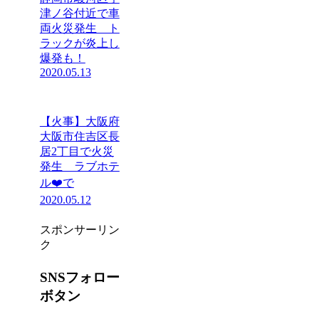
津ノ谷付近で車
両火災発生 ト
ラックが炎上し
爆発も！
2020.05.13
【火事】大阪府
大阪市住吉区長
居2丁目で火災
発生 ラブホテ
ル❤️で
2020.05.12
スポンサーリン
ク
SNSフォロー
ボタン