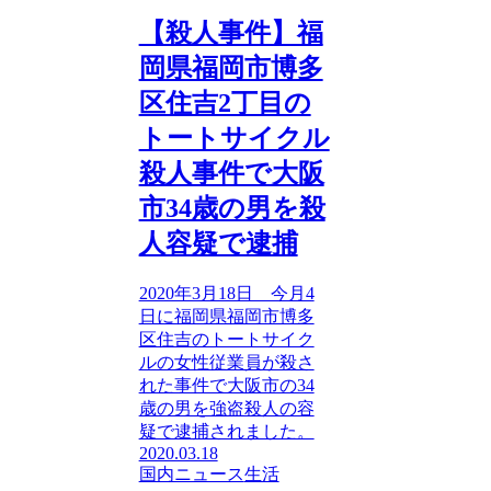
【殺人事件】福
岡県福岡市博多
区住吉2丁目の
トートサイクル
殺人事件で大阪
市34歳の男を殺
人容疑で逮捕
2020年3月18日 今月4
日に福岡県福岡市博多
区住吉のトートサイク
ルの女性従業員が殺さ
れた事件で大阪市の34
歳の男を強盗殺人の容
疑で逮捕されました。
2020.03.18
国内ニュース
生活