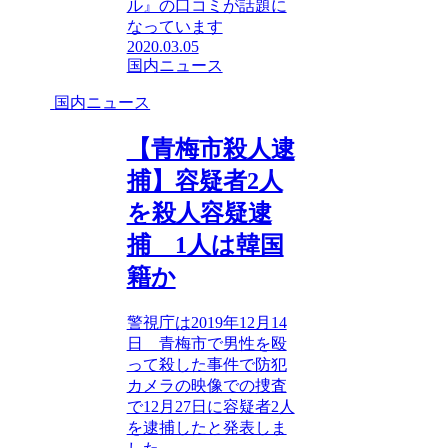
ル』の口コミが話題に
なっています
2020.03.05
国内ニュース
国内ニュース
【青梅市殺人逮
捕】容疑者2人
を殺人容疑逮
捕 1人は韓国
籍か
警視庁は2019年12月14
日 青梅市で男性を殴
って殺した事件で防犯
カメラの映像での捜査
で12月27日に容疑者2人
を逮捕したと発表しま