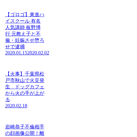
【ゴロゴ】東進ハ
イスクール 有名
人気講師 板野博
行 元教え子と不
倫・妊娠させ堕ろ
せで逮捕
2020.01.15
2020.02.02
【火事】千葉県松
戸市秋山で火災発
生 ドッグカフェ
から火の手が上が
る
2020.02.18
岩崎恭子不倫相手
の顔画像公開！離