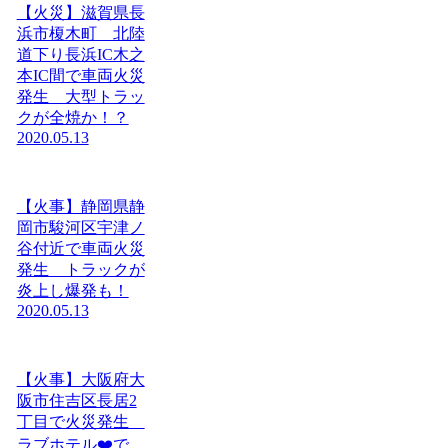
【火災】滋賀県長
浜市榎木町 北陸
道下り長浜IC木之
本IC間で車両火災
発生 大型トラッ
クが全焼か！？
2020.05.13
【火事】静岡県静
岡市駿河区宇津ノ
谷付近で車両火災
発生 トラックが
炎上し爆発も！
2020.05.13
【火事】大阪府大
阪市住吉区長居2
丁目で火災発生
ラブホテル❤️で