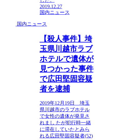
した。
2019.12.27
国内ニュース
国内ニュース
【殺人事件】埼
玉県川越市ラブ
ホテルで遺体が
見つかった事件
で広田堅固容疑
者を逮捕
2019年12月19日 埼玉
県川越市のラブホテル
で女性の遺体が発見さ
れまし たが犯行時一緒
に滞在していたとみら
れる広田堅固容疑者(52)