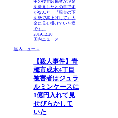
中の捜査関係者が現金
を発見したとの事です
がなんと、『現金の下
を紙で嵩上げして』大
金に見せ掛けていた様
です。
2019.12.20
国内ニュース
国内ニュース
【殺人事件】青
梅市成木4丁目
被害者はジュラ
ルミンケースに
1億円入れて見
せびらかして
いた