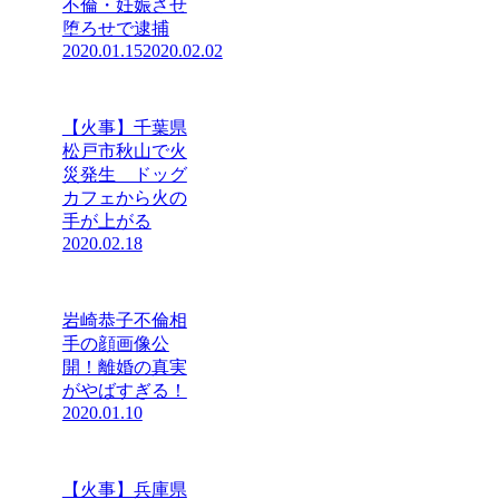
不倫・妊娠させ
堕ろせで逮捕
2020.01.15
2020.02.02
【火事】千葉県
松戸市秋山で火
災発生 ドッグ
カフェから火の
手が上がる
2020.02.18
岩崎恭子不倫相
手の顔画像公
開！離婚の真実
がやばすぎる！
2020.01.10
【火事】兵庫県