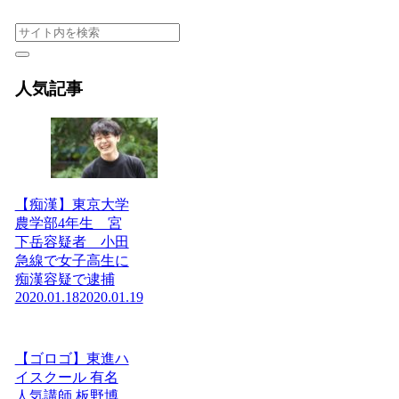
人気記事
【痴漢】東京大学
農学部4年生 宮
下岳容疑者 小田
急線で女子高生に
痴漢容疑で逮捕
2020.01.18
2020.01.19
【ゴロゴ】東進ハ
イスクール 有名
人気講師 板野博