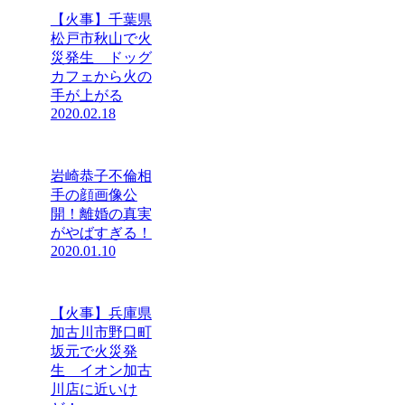
【火事】千葉県
松戸市秋山で火
災発生 ドッグ
カフェから火の
手が上がる
2020.02.18
岩崎恭子不倫相
手の顔画像公
開！離婚の真実
がやばすぎる！
2020.01.10
【火事】兵庫県
加古川市野口町
坂元で火災発
生 イオン加古
川店に近いけ