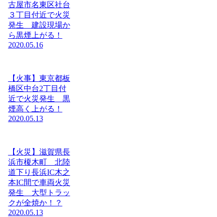
古屋市名東区社台
３丁目付近で火災
発生 建設現場か
ら黒煙上がる！
2020.05.16
【火事】東京都板
橋区中台2丁目付
近で火災発生 黒
煙高く上がる！
2020.05.13
【火災】滋賀県長
浜市榎木町 北陸
道下り長浜IC木之
本IC間で車両火災
発生 大型トラッ
クが全焼か！？
2020.05.13