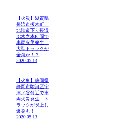
【火災】滋賀県
長浜市榎木町
北陸道下り長浜
IC木之本IC間で
車両火災発生
大型トラックが
全焼か！？
2020.05.13
【火事】静岡県
静岡市駿河区宇
津ノ谷付近で車
両火災発生 ト
ラックが炎上し
爆発も！
2020.05.13