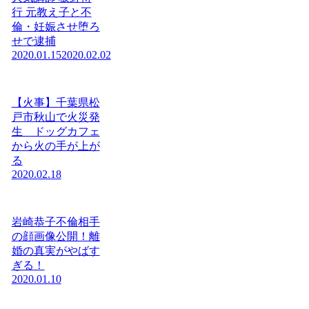
行 元教え子と不
倫・妊娠させ堕ろ
せで逮捕
2020.01.15
2020.02.02
【火事】千葉県松
戸市秋山で火災発
生 ドッグカフェ
から火の手が上が
る
2020.02.18
岩崎恭子不倫相手
の顔画像公開！離
婚の真実がやばす
ぎる！
2020.01.10