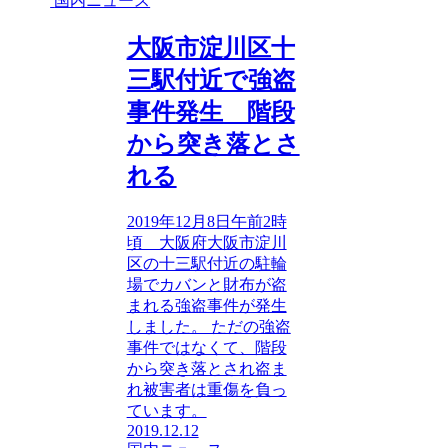
国内ニュース
大阪市淀川区十
三駅付近で強盗
事件発生 階段
から突き落とさ
れる
2019年12月8日午前2時
頃 大阪府大阪市淀川
区の十三駅付近の駐輪
場でカバンと財布が盗
まれる強盗事件が発生
しました。 ただの強盗
事件ではなくて、階段
から突き落とされ盗ま
れ被害者は重傷を負っ
ています。
2019.12.12