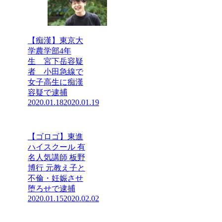
【痴漢】東京大
学農学部4年
生 宮下岳容疑
者 小田急線で
女子高生に痴漢
容疑で逮捕
2020.01.18
2020.01.19
【ゴロゴ】東進
ハイスクール 有
名人気講師 板野
博行 元教え子と
不倫・妊娠させ
堕ろせで逮捕
2020.01.15
2020.02.02