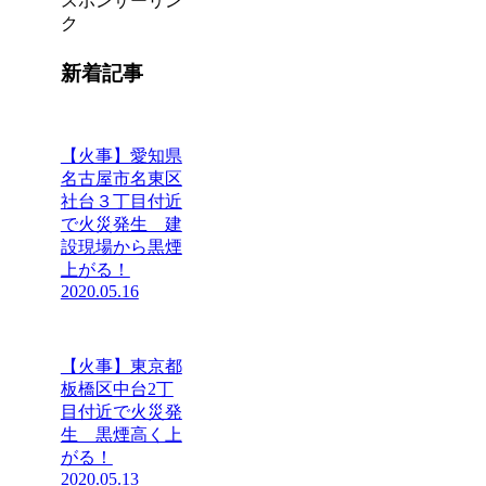
スポンサーリン
ク
新着記事
【火事】愛知県
名古屋市名東区
社台３丁目付近
で火災発生 建
設現場から黒煙
上がる！
2020.05.16
【火事】東京都
板橋区中台2丁
目付近で火災発
生 黒煙高く上
がる！
2020.05.13