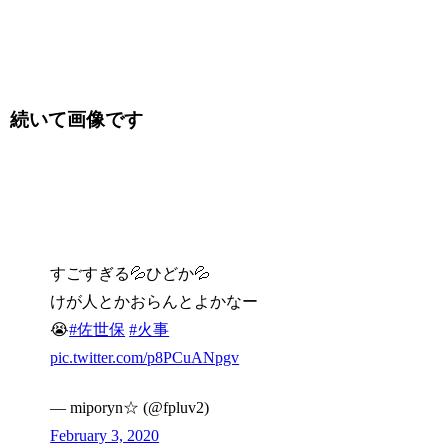
続いて画像です
すごすぎる💦ひどか💦
けが人とかおらんとよかなー
😭
#佐世保
#火事
pic.twitter.com/p8PCuANpgv
— miporyn☆ (@fpluv2)
February 3, 2020