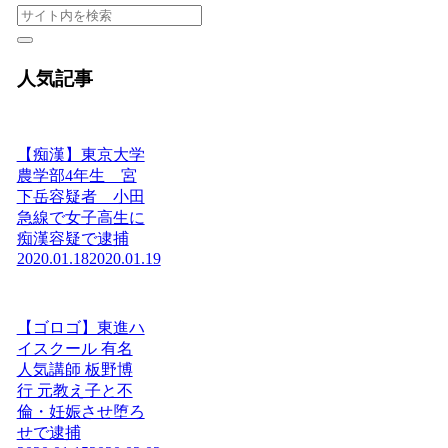
人気記事
【痴漢】東京大学
農学部4年生 宮
下岳容疑者 小田
急線で女子高生に
痴漢容疑で逮捕
2020.01.18
2020.01.19
【ゴロゴ】東進ハ
イスクール 有名
人気講師 板野博
行 元教え子と不
倫・妊娠させ堕ろ
せで逮捕