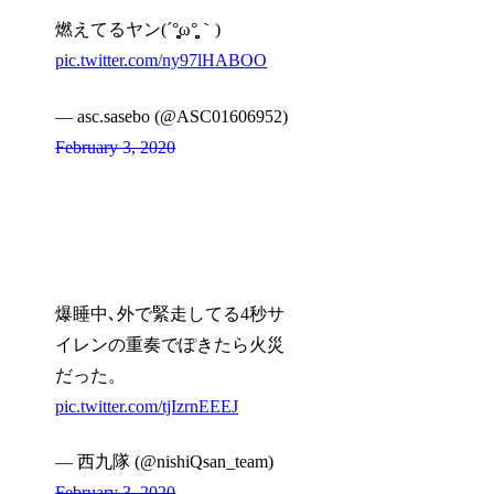
燃えてるヤン(´°̥̥̥̥̥̥̥̥ω°̥̥̥̥̥̥̥̥｀)
pic.twitter.com/ny97lHABOO
— asc.sasebo (@ASC01606952)
February 3, 2020
爆睡中､外で緊走してる4秒サ
イレンの重奏でぽきたら火災
だった。
pic.twitter.com/tjIzrnEEEJ
— 西九隊 (@nishiQsan_team)
February 3, 2020