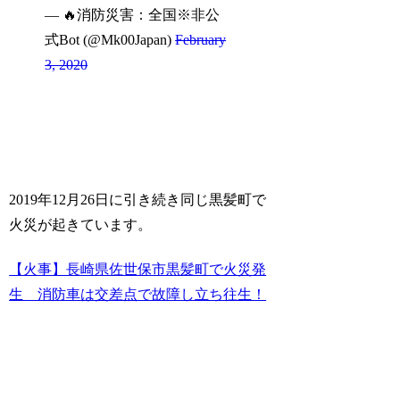
— 🔥消防災害：全国※非公
式Bot (@Mk00Japan)
February
3, 2020
2019年12月26日に引き続き同じ黒髪町で
火災が起きています。
【火事】長崎県佐世保市黒髪町で火災発
生 消防車は交差点で故障し立ち往生！