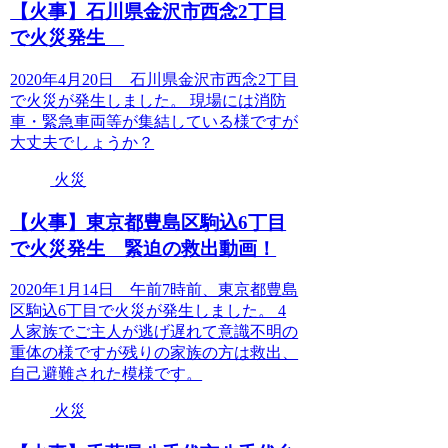
【火事】石川県金沢市西念2丁目
で火災発生
2020年4月20日 石川県金沢市西念2丁目
で火災が発生しました。 現場には消防
車・緊急車両等が集結している様ですが
大丈夫でしょうか？
火災
【火事】東京都豊島区駒込6丁目
で火災発生 緊迫の救出動画！
2020年1月14日 午前7時前、東京都豊島
区駒込6丁目で火災が発生しました。 4
人家族でご主人が逃げ遅れて意識不明の
重体の様ですが残りの家族の方は救出、
自己避難された模様です。
火災