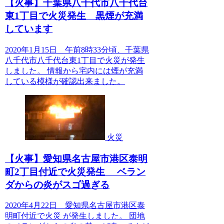
【火事】千葉県八千代市八千代台
東1丁目で火災発生 黒煙が充満
しています
2020年1月15日 午前8時33分頃、千葉県
八千代市八千代台東1丁目で火災が発生
しました。 情報から宅内には煙が充満
している模様が確認出来ました。
火災
【火事】愛知県名古屋市港区泰明
町2丁目付近で火災発生 ベラン
ダからの炎がスゴ過ぎる
2020年4月22日 愛知県名古屋市港区泰
明町付近で火災 が発生しました。 団地