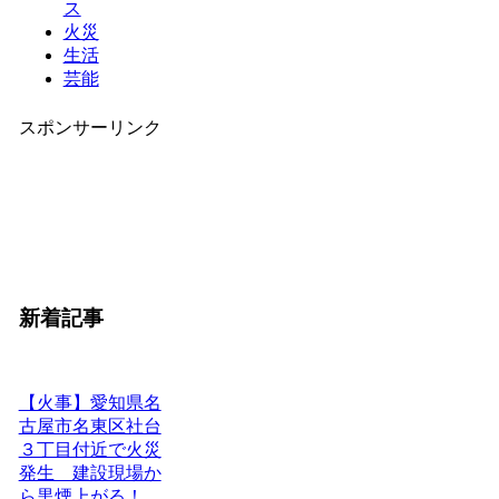
ス
火災
生活
芸能
スポンサーリンク
新着記事
【火事】愛知県名
古屋市名東区社台
３丁目付近で火災
発生 建設現場か
ら黒煙上がる！