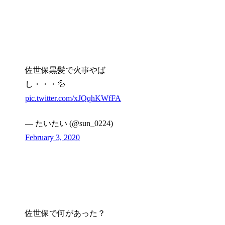
佐世保黒髪で火事やば
し・・・💦
pic.twitter.com/xJQqhKWfFA
— たいたい (@sun_0224)
February 3, 2020
佐世保で何があった？