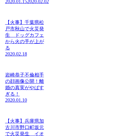
2020.01.15
2020.02.02
【火事】千葉県松
戸市秋山で火災発
生 ドッグカフェ
から火の手が上が
る
2020.02.18
岩崎恭子不倫相手
の顔画像公開！離
婚の真実がやばす
ぎる！
2020.01.10
【火事】兵庫県加
古川市野口町坂元
で火災発生 イオ