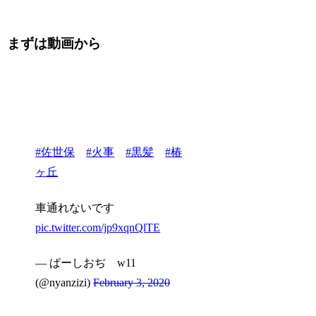
まずは動画から
#佐世保
#火事
#黒髪
#椿
ヶ丘
車通れないです
pic.twitter.com/jp9xqnQlTE
— ぱーしおぢ w11
(@nyanzizi)
February 3, 2020