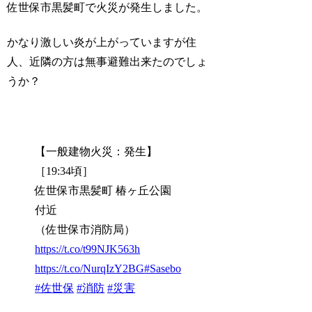
佐世保市黒髪町で火災が発生しました。
かなり激しい炎が上がっていますが住
人、近隣の方は無事避難出来たのでしょ
うか？
【一般建物火災：発生】
［19:34頃］
佐世保市黒髪町 椿ヶ丘公園
付近
（佐世保市消防局）
https://t.co/t99NJK563h
https://t.co/NurqIzY2BG
#Sasebo
#佐世保
#消防
#災害