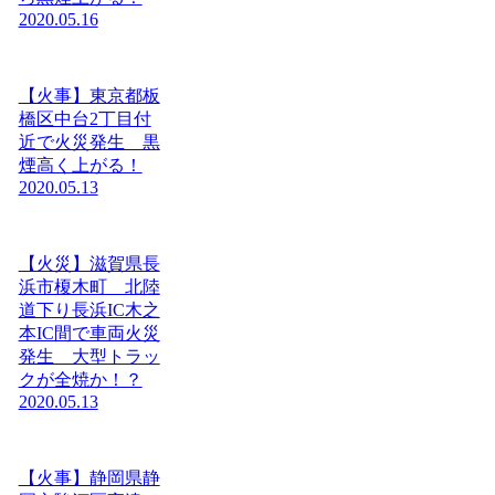
2020.05.16
【火事】東京都板
橋区中台2丁目付
近で火災発生 黒
煙高く上がる！
2020.05.13
【火災】滋賀県長
浜市榎木町 北陸
道下り長浜IC木之
本IC間で車両火災
発生 大型トラッ
クが全焼か！？
2020.05.13
【火事】静岡県静