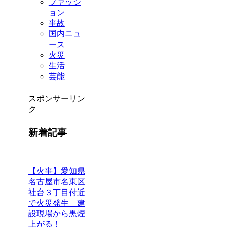
ファッシ
ョン
事故
国内ニュ
ース
火災
生活
芸能
スポンサーリン
ク
新着記事
【火事】愛知県
名古屋市名東区
社台３丁目付近
で火災発生 建
設現場から黒煙
上がる！