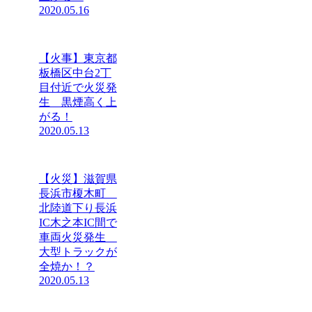
2020.05.16
【火事】東京都
板橋区中台2丁
目付近で火災発
生 黒煙高く上
がる！
2020.05.13
【火災】滋賀県
長浜市榎木町
北陸道下り長浜
IC木之本IC間で
車両火災発生
大型トラックが
全焼か！？
2020.05.13