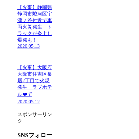
【火事】静岡県
静岡市駿河区宇
津ノ谷付近で車
両火災発生 ト
ラックが炎上し
爆発も！
2020.05.13
【火事】大阪府
大阪市住吉区長
居2丁目で火災
発生 ラブホテ
ル❤️で
2020.05.12
スポンサーリン
ク
SNSフォロー