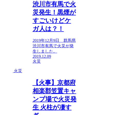
渋川市有馬で火
災発生！黒煙が
すごいけどケ
ガ人は？！
2019年12月9日 群馬県
渋川市有馬で火災が発
生しました。
2019.12.09
火災
火災
【火事】京都府
相楽郡笠置キャ
ンプ場で火災発
生 火柱が凄す