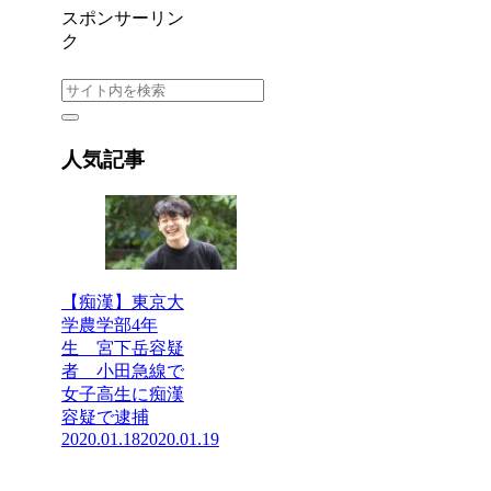
スポンサーリン
ク
人気記事
【痴漢】東京大
学農学部4年
生 宮下岳容疑
者 小田急線で
女子高生に痴漢
容疑で逮捕
2020.01.18
2020.01.19