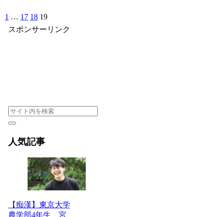
1
…
17
18
19
スポンサーリンク
人気記事
【痴漢】東京大学
農学部4年生 宮