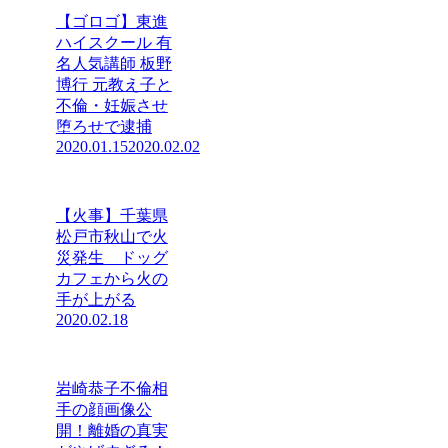
【ゴロゴ】東進
ハイスクール 有
名人気講師 板野
博行 元教え子と
不倫・妊娠させ
堕ろせで逮捕
2020.01.15
2020.02.02
【火事】千葉県
松戸市秋山で火
災発生 ドッグ
カフェから火の
手が上がる
2020.02.18
岩崎恭子不倫相
手の顔画像公
開！離婚の真実