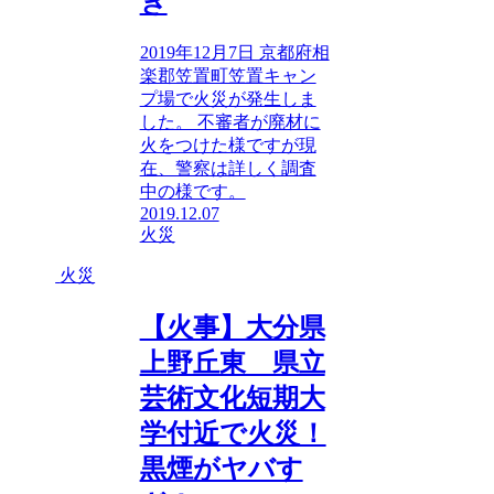
ぎ
2019年12月7日 京都府相
楽郡笠置町笠置キャン
プ場で火災が発生しま
した。 不審者が廃材に
火をつけた様ですが現
在、警察は詳しく調査
中の様です。
2019.12.07
火災
火災
【火事】大分県
上野丘東 県立
芸術文化短期大
学付近で火災！
黒煙がヤバす