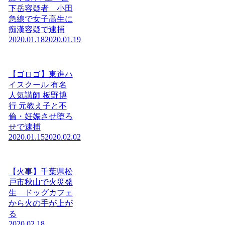
下岳容疑者 小田
急線で女子高生に
痴漢容疑で逮捕
2020.01.18
2020.01.19
【ゴロゴ】東進ハ
イスクール 有名
人気講師 板野博
行 元教え子と不
倫・妊娠させ堕ろ
せで逮捕
2020.01.15
2020.02.02
【火事】千葉県松
戸市秋山で火災発
生 ドッグカフェ
から火の手が上が
る
2020.02.18