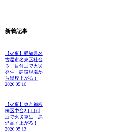
新着記事
【火事】愛知県名
古屋市名東区社台
３丁目付近で火災
発生 建設現場か
ら黒煙上がる！
2020.05.16
【火事】東京都板
橋区中台2丁目付
近で火災発生 黒
煙高く上がる！
2020.05.13