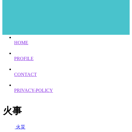
HOME
PROFILE
CONTACT
PRIVACY-POLICY
火事
火災