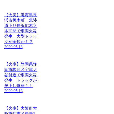
【火災】滋賀県長
浜市榎木町 北陸
道下り長浜IC木之
本IC間で車両火災
発生 大型トラッ
クが全焼か！？
2020.05.13
【火事】静岡県静
岡市駿河区宇津ノ
谷付近で車両火災
発生 トラックが
炎上し爆発も！
2020.05.13
【火事】大阪府大
阪市住吉区長居2