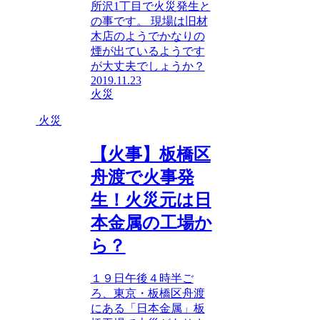
所沢1丁目で火災発生と
の事です。 現場は旧材
木店のようでかなりの
煙が出ているようです
が大丈夫でしょうか？
2019.11.23
火災
火災
【火事】板橋区
舟渡で火事発
生！火災元は日
本金属の工場か
ら？
１９日午後４時半ご
ろ、東京・板橋区舟渡
にある「日本金属」板