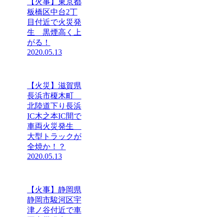
【火事】東京都
板橋区中台2丁
目付近で火災発
生 黒煙高く上
がる！
2020.05.13
【火災】滋賀県
長浜市榎木町
北陸道下り長浜
IC木之本IC間で
車両火災発生
大型トラックが
全焼か！？
2020.05.13
【火事】静岡県
静岡市駿河区宇
津ノ谷付近で車