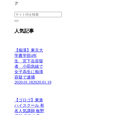
ク
人気記事
【痴漢】東京大
学農学部4年
生 宮下岳容疑
者 小田急線で
女子高生に痴漢
容疑で逮捕
2020.01.18
2020.01.19
【ゴロゴ】東進
ハイスクール 有
名人気講師 板野