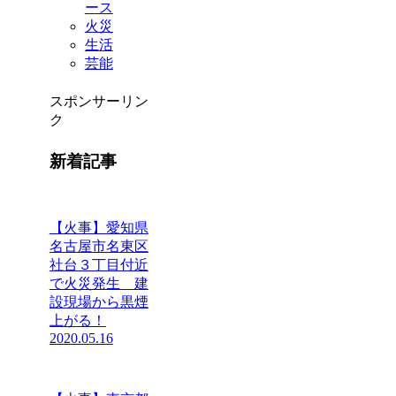
ース
火災
生活
芸能
スポンサーリン
ク
新着記事
【火事】愛知県
名古屋市名東区
社台３丁目付近
で火災発生 建
設現場から黒煙
上がる！
2020.05.16