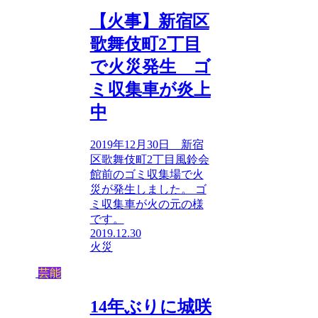
【火事】新宿区
歌舞伎町2丁目
で火災発生 ゴ
ミ収集車が炎上
中
2019年12月30日 新宿
区歌舞伎町2丁目風鈴会
館前のゴミ収集場で火
災が発生しました。 ゴ
ミ収集車が火の元の様
です。
2019.12.30
火災
芸能
14年ぶりに城咲