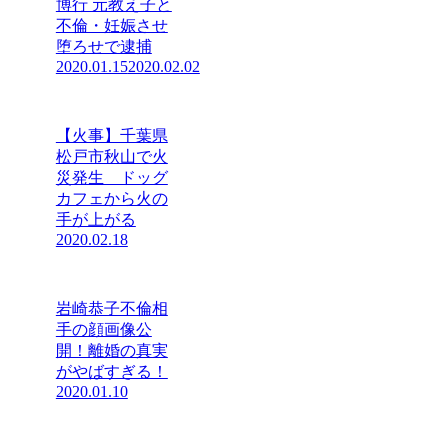
博行 元教え子と
不倫・妊娠させ
堕ろせで逮捕
2020.01.15
2020.02.02
【火事】千葉県
松戸市秋山で火
災発生 ドッグ
カフェから火の
手が上がる
2020.02.18
岩崎恭子不倫相
手の顔画像公
開！離婚の真実
がやばすぎる！
2020.01.10