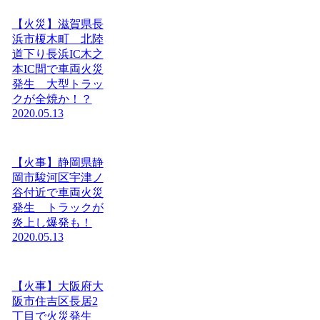
【火災】滋賀県長
浜市榎木町 北陸
道下り長浜IC木之
本IC間で車両火災
発生 大型トラッ
クが全焼か！？
2020.05.13
【火事】静岡県静
岡市駿河区宇津ノ
谷付近で車両火災
発生 トラックが
炎上し爆発も！
2020.05.13
【火事】大阪府大
阪市住吉区長居2
丁目で火災発生