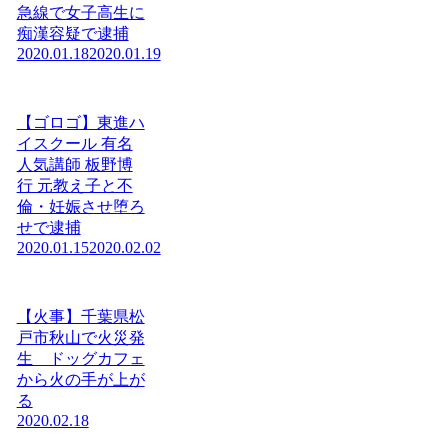
急線で女子高生に
痴漢容疑で逮捕
2020.01.18
2020.01.19
【ゴロゴ】東進ハ
イスクール 有名
人気講師 板野博
行 元教え子と不
倫・妊娠させ堕ろ
せで逮捕
2020.01.15
2020.02.02
【火事】千葉県松
戸市秋山で火災発
生 ドッグカフェ
から火の手が上が
る
2020.02.18