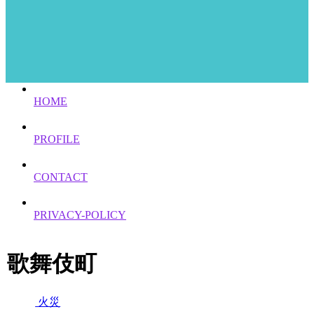
HOME
PROFILE
CONTACT
PRIVACY-POLICY
歌舞伎町
火災