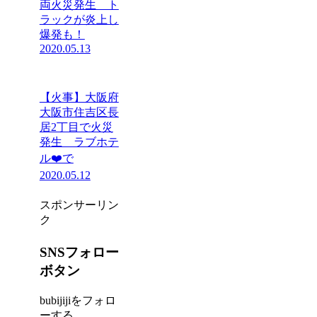
両火災発生 ト
ラックが炎上し
爆発も！
2020.05.13
【火事】大阪府
大阪市住吉区長
居2丁目で火災
発生 ラブホテ
ル❤️で
2020.05.12
スポンサーリン
ク
SNSフォロー
ボタン
bubijijiをフォロ
ーする