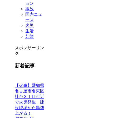
ョン
事故
国内ニュ
ース
火災
生活
芸能
スポンサーリン
ク
新着記事
【火事】愛知県
名古屋市名東区
社台３丁目付近
で火災発生 建
設現場から黒煙
上がる！