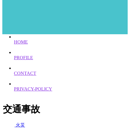
HOME
PROFILE
CONTACT
PRIVACY-POLICY
交通事故
火災