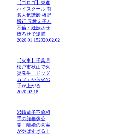
【ゴロゴ】東進
ハイスクール 有
名人気講師 板野
博行 元教え子と
不倫・妊娠させ
堕ろせで逮捕
2020.01.15
2020.02.02
【火事】千葉県
松戸市秋山で火
災発生 ドッグ
カフェから火の
手が上がる
2020.02.18
岩崎恭子不倫相
手の顔画像公
開！離婚の真実
がやばすぎる！