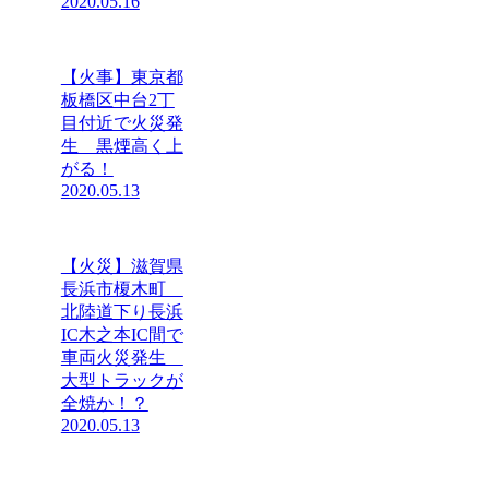
2020.05.16
【火事】東京都
板橋区中台2丁
目付近で火災発
生 黒煙高く上
がる！
2020.05.13
【火災】滋賀県
長浜市榎木町
北陸道下り長浜
IC木之本IC間で
車両火災発生
大型トラックが
全焼か！？
2020.05.13