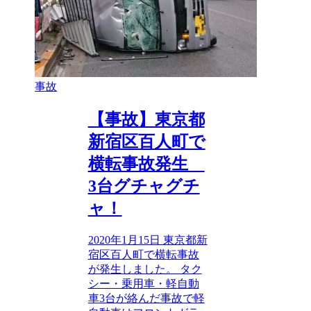
事故
【事故】東京都
新宿区百人町で
横転事故発生
3台グチャグチ
ャ！
2020年1月15日 東京都新
宿区百人町で横転事故
が発生しました。 タク
シー・乗用車・軽自動
車3台が絡んだ事故で軽