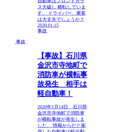
自動車はフロントガラ
ス大破し 横転していま
す。 ドライバー、乗客
は大丈夫でしょうか？
2020.01.15
事故
事故
【事故】石川県
金沢市寺地町で
消防車が横転事
故発生 相手は
軽自動車！
2020年1月14日 石川県
金沢市寺地町で消防車
が横転事故が発生しま
した。 情報からだと衝
突した自動車は軽自動