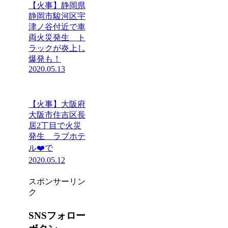
【火事】静岡県
静岡市駿河区宇
津ノ谷付近で車
両火災発生 ト
ラックが炎上し
爆発も！
2020.05.13
【火事】大阪府
大阪市住吉区長
居2丁目で火災
発生 ラブホテ
ル❤️で
2020.05.12
スポンサーリン
ク
SNSフォロー