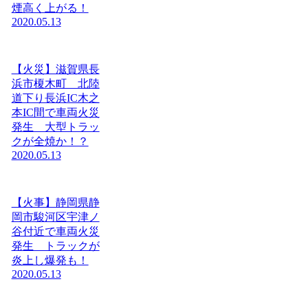
煙高く上がる！
2020.05.13
【火災】滋賀県長
浜市榎木町 北陸
道下り長浜IC木之
本IC間で車両火災
発生 大型トラッ
クが全焼か！？
2020.05.13
【火事】静岡県静
岡市駿河区宇津ノ
谷付近で車両火災
発生 トラックが
炎上し爆発も！
2020.05.13