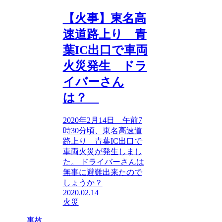
【火事】東名高
速道路上り 青
葉IC出口で車両
火災発生 ドラ
イバーさん
は？
2020年2月14日 午前7
時30分頃、東名高速道
路上り 青葉IC出口で
車両火災が発生しまし
た。 ドライバーさんは
無事に避難出来たので
しょうか？
2020.02.14
火災
事故