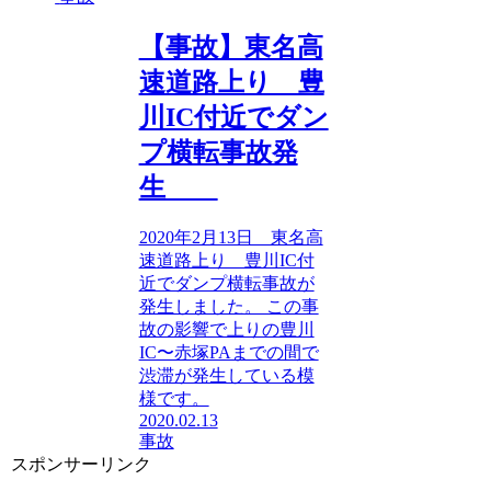
【事故】東名高
速道路上り 豊
川IC付近でダン
プ横転事故発
生
2020年2月13日 東名高
速道路上り 豊川IC付
近でダンプ横転事故が
発生しました。 この事
故の影響で上りの豊川
IC〜赤塚PAまでの間で
渋滞が発生している模
様です。
2020.02.13
事故
スポンサーリンク