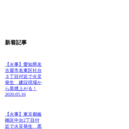
新着記事
【火事】愛知県名
古屋市名東区社台
３丁目付近で火災
発生 建設現場か
ら黒煙上がる！
2020.05.16
【火事】東京都板
橋区中台2丁目付
近で火災発生 黒