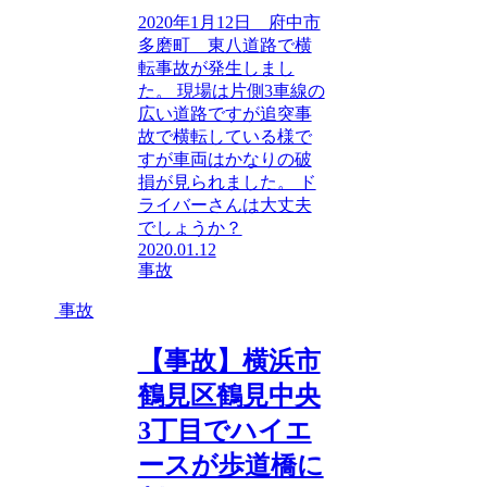
2020年1月12日 府中市
多磨町 東八道路で横
転事故が発生しまし
た。 現場は片側3車線の
広い道路ですが追突事
故で横転している様で
すが車両はかなりの破
損が見られました。 ド
ライバーさんは大丈夫
でしょうか？
2020.01.12
事故
事故
【事故】横浜市
鶴見区鶴見中央
3丁目でハイエ
ースが歩道橋に