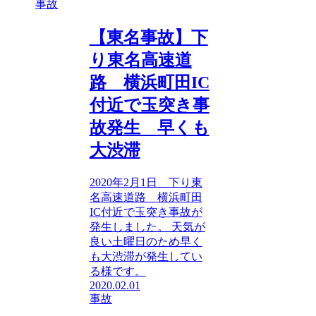
事故
【東名事故】下
り東名高速道
路 横浜町田IC
付近で玉突き事
故発生 早くも
大渋滞
2020年2月1日 下り東
名高速道路 横浜町田
IC付近で玉突き事故が
発生しました。 天気が
良い土曜日のため早く
も大渋滞が発生してい
る様です。
2020.02.01
事故