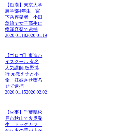
【痴漢】東京大学
農学部4年生 宮
下岳容疑者 小田
急線で女子高生に
痴漢容疑で逮捕
2020.01.18
2020.01.19
【ゴロゴ】東進ハ
イスクール 有名
人気講師 板野博
行 元教え子と不
倫・妊娠させ堕ろ
せで逮捕
2020.01.15
2020.02.02
【火事】千葉県松
戸市秋山で火災発
生 ドッグカフェ
から火の手が上が