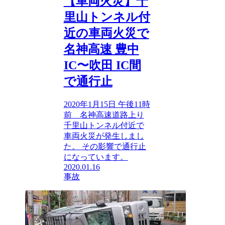
【車両火災】千
里山トンネル付
近の車両火災で
名神高速 豊中
IC〜吹田 IC間
で通行止
2020年1月15日 午後11時
前 名神高速道路上り
千里山トンネル付近で
車両火災が発生しまし
た。 その影響で通行止
になっています。
2020.01.16
事故