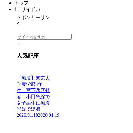
トップ
サイドバー
スポンサーリン
ク
人気記事
【痴漢】東京大
学農学部4年
生 宮下岳容疑
者 小田急線で
女子高生に痴漢
容疑で逮捕
2020.01.18
2020.01.19