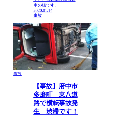
車の様です。
2020.01.14
事故
事故
【事故】府中市
多磨町 東八道
路で横転事故発
生 渋滞です！