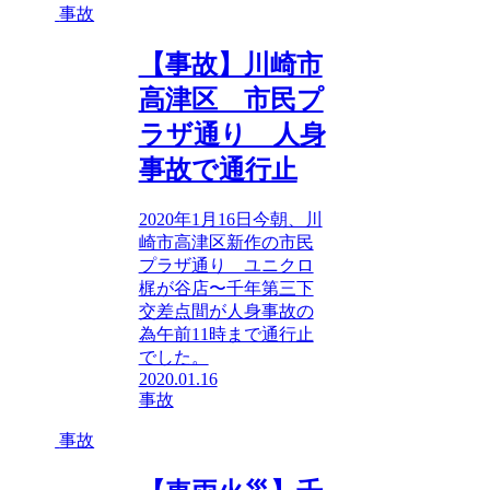
事故
【事故】川崎市
高津区 市民プ
ラザ通り 人身
事故で通行止
2020年1月16日今朝、川
崎市高津区新作の市民
プラザ通り ユニクロ
梶が谷店〜千年第三下
交差点間が人身事故の
為午前11時まで通行止
でした。
2020.01.16
事故
事故